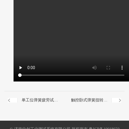
单工位弹簧疲劳试验
触控卧式弹簧扭转试
机
验机100Nm