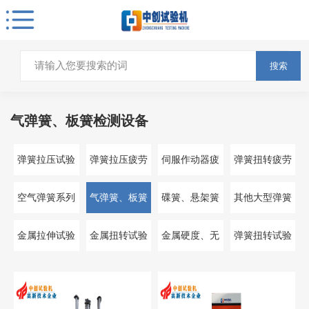
搜索
气弹簧、板簧检测设备
弹簧拉压试验
弹簧拉压疲劳
伺服作动器疲
弹簧扭转疲劳
机
试验机
劳试验机
试验机
空气弹簧系列
气弹簧、板簧
碟簧、悬架簧
其他大型弹簧
检测设备
测试机
测试仪
金属拉伸试验
金属扭转试验
金属硬度、无
弹簧扭转试验
机
机
损仪器
机