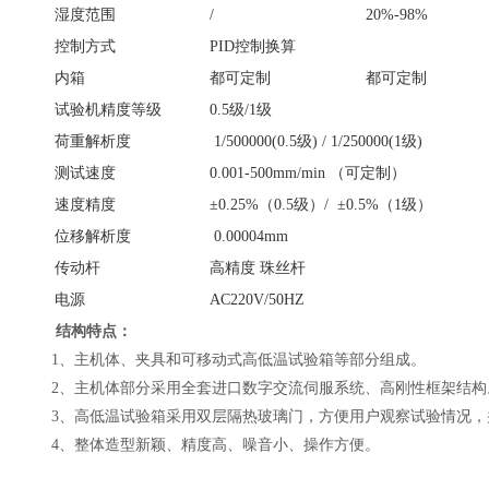
湿度范围
/
20%-98%
控制方式
PID控制换算
内箱
都可定制
都可定制
试验机精度等级
0.5级/1级
荷重解析度
1/500000(0.5级) / 1/250000(1级)
测试速度
0.001-500mm/min （可定制）
速度精度
±0.25%（0.5级）/ ±0.5%（1级）
位移解析度
0.00004mm
传动杆
高精度 珠丝杆
电源
AC220V/50HZ
结构特点：
1
、主机体、夹具和可移动式高低温试验箱等部分组成。
2
、主机体部分采用全套进口数字交流伺服系统、高刚性框架结构
3
、高低温试验箱采用双层隔热玻璃门，方便用户观察试验情况，
4
、整体造型新颖、精度高、噪音小、操作方便。